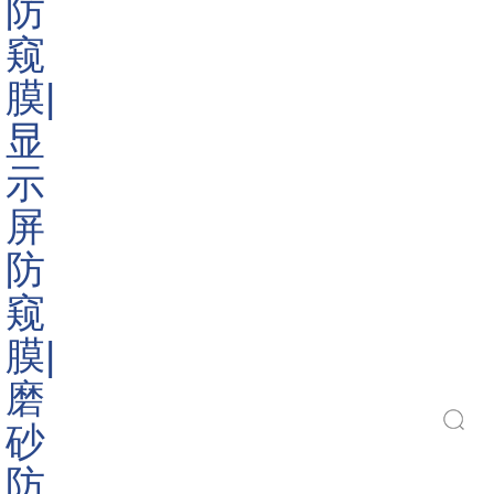
生产厂家批发定制带胶防窥
膜,水洗胶防窥膜
询价
总计:3
首页
<
1
>
尾页
搜索