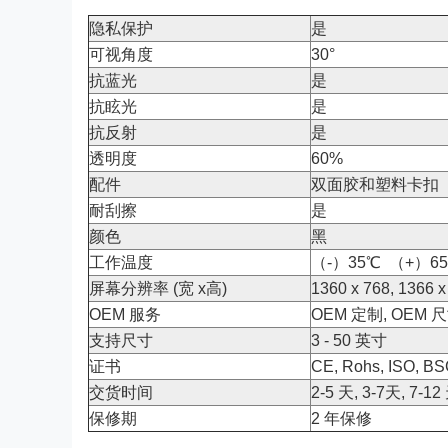
隐私保护
是
可视角度
30°
抗蓝光
是
抗眩光
是
抗反射
是
透明度
60%
配件
双面胶和塑料卡扣
耐刮擦
是
颜色
黑
工作温度
（-）35℃ （+）6
屏幕分辨率 (宽 x高)
1360 x 768, 1366 x
OEM 服务
OEM 定制, OEM 尺
支持尺寸
3 - 50 英寸
证书
CE, Rohs, ISO, BS
交货时间
2-5 天, 3-7天, 
保修期
2 年保修