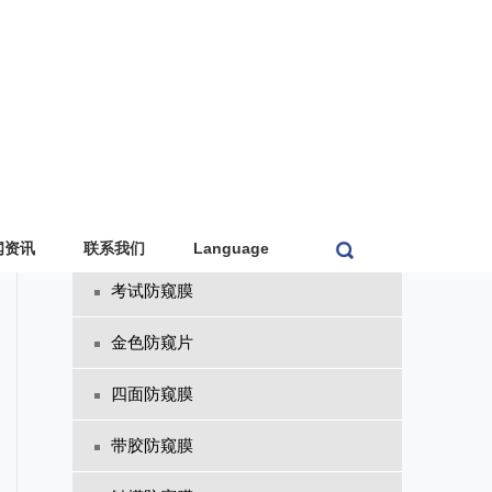
电脑防窥膜
手机防窥膜
笔记本防窥膜
ATM防窥膜
挂式防窥屏
闻资讯
联系我们
Language
考试防窥膜
金色防窥片
四面防窥膜
带胶防窥膜