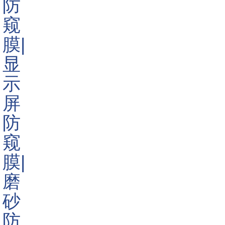
保护您的眼睛不受屏幕伤害已经成为一种必要，但是请放心，
这里有几种方法可以保护您的健康。
根据美国验光协会(AOA)的研究，计算机视觉综合症是由
于长时间盯着屏幕(计算机，iPad，电话等)而发生的。列举一
些较常见的症状，它会导致严重的眼睛疲劳和不适以及头颈部
疼痛。尽管目前尚不清楚有多少人真正患有这种疾病，但一份
有关该主题的2014年报告估计，大约有45到7000万人花在看屏
幕上的时间过多，并且很有可能患上这种综合征。
在某种程度上，对于我们许多人来说，注视屏幕是不可避
免的。这些天几乎所有的工作都需要您整天坐在电脑前，因此
您无法完全退出当前的工作，而期望在这方面找到不同的东
西。但是，您可以采取一些措施来防止症状变得更糟。即使您
必须整天盯着屏幕，也有以下八种方法可以保护您的眼睛不受
屏幕干扰。
1.遵循“ 20-20-20”规则