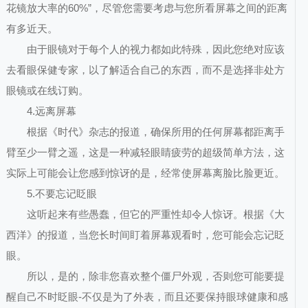
花镜放大率的60%”，尽管您需要考虑与您所看屏幕之间的距离
有多近天。
由于眼镜对于每个人的视力都如此特殊，因此您绝对应该
去看眼保健专家，以了解适合自己的东西，而不是选择非处方
眼镜或在线订购。
4.远离屏幕
根据《时代》杂志的报道，确保所用的任何屏幕都距离手
臂至少一臂之遥，这是一种减轻眼睛疲劳的超级简单方法，这
实际上可能会让您感到惊讶的是，经常使屏幕离脸比脸更近。
5.不要忘记眨眼
这听起来有些愚蠢，但它的严重性却令人惊讶。根据《大
西洋》的报道，当您长时间盯着屏幕观看时，您可能会忘记眨
眼。
所以，是的，除非您喜欢整个僵尸外观，否则您可能要提
醒自己不时眨眼-不仅是为了外表，而且还要保持眼球健康和感