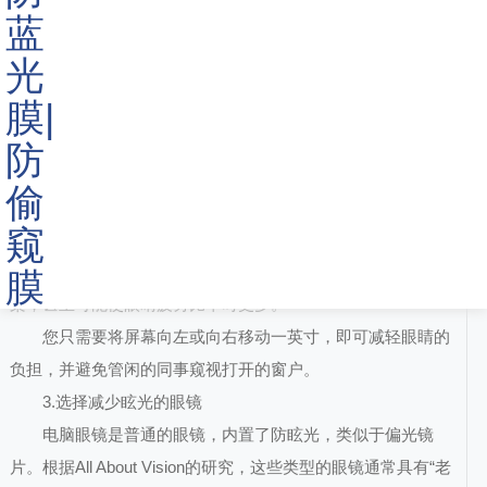
根据AOA的说法，“ 20-20-20”规则是减轻眼睛疲劳的好方
法。
操作方法如下：每20分钟将视线对准距离您至少20英尺的
物体，并至少持续20秒。这将迫使您的眼睛从短距离感知转变
为远距离感知，从而使它们在凝视您的计算机屏幕后可以放
松。
2.确保屏幕上没有反射
您不一定要选择在哪里工作，但是可以绝对地放置计算机
屏幕的位置，这样就不必处理阳光刺眼或屏幕上怪异的反射图
案，甚至可能使眼睛疲劳比平时更多。
您只需要将屏幕向左或向右移动一英寸，即可减轻眼睛的
负担，并避免管闲的同事窥视打开的窗户。
3.选择减少眩光的眼镜
电脑眼镜是普通的眼镜，内置了防眩光，类似于偏光镜
片。根据All About Vision的研究，这些类型的眼镜通常具有“老