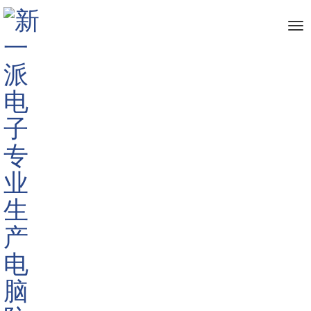
me
首页
新闻资讯
行业新闻
>
>
>
长期对着电脑该如何保护眼睛
呢?
标签:
保护眼睛,
防蓝光保护膜
609
深圳市新一派电子有
限公司
2019-11-14 10:17:39
当您整天在看屏幕的工作时，可能会严重影响您的情绪和
身体健康。计算机视觉综合症是真实的，如果您需要使用计算
机进行工作，那将不可避免。对于大多数人来说，弄清楚如何